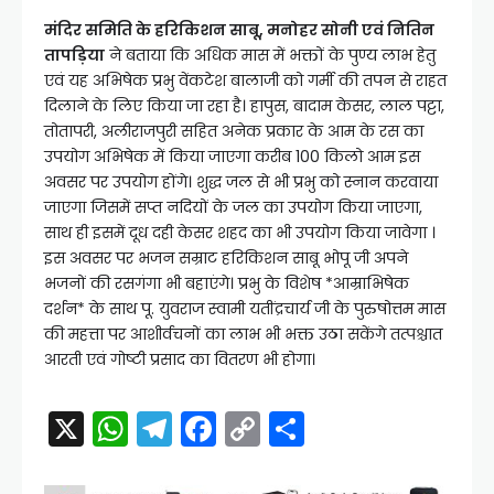
मंदिर समिति के हरिकिशन साबू, मनोहर सोनी एवं नितिन
तापड़िया
ने बताया कि अधिक मास में भक्तों के पुण्य लाभ हेतु
एवं यह अभिषेक प्रभु वेंकटेश बालाजी को गर्मी की तपन से राहत
दिलाने के लिए किया जा रहा है। हापुस, बादाम केसर, लाल पट्टा,
तोतापरी, अलीराजपुरी सहित अनेक प्रकार के आम के रस का
उपयोग अभिषेक में किया जाएगा करीब 100 किलो आम इस
अवसर पर उपयोग होंगे। शुद्ध जल से भी प्रभु को स्नान करवाया
जाएगा जिसमें सप्त नदियों के जल का उपयोग किया जाएगा,
साथ ही इसमें दूध दही केसर शहद का भी उपयोग किया जावेगा ।
इस अवसर पर भजन सम्राट हरिकिशन साबू भोपू जी अपने
भजनों की रसगंगा भी बहाएंगे। प्रभु के विशेष *आम्राभिषेक
दर्शन* के साथ पू. युवराज स्वामी यतींद्रचार्य जी के पुरुषोत्तम मास
की महत्ता पर आशीर्वचनों का लाभ भी भक्त उठा सकेंगे तत्पश्चात
आरती एवं गोष्टी प्रसाद का वितरण भी होगा।
X
W
T
F
C
S
h
el
a
o
h