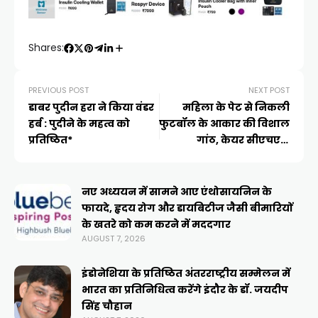
a
e
c
p
ar
ts
gr
e
y
e
A
a
b
Li
Shares:
p
m
o
n
p
o
k
PREVIOUS POST
NEXT POST
डाबर पुदीन हरा ने किया वंडर
महिला के पेट से निकली
k
हर्ब : पुदीने के महत्व को
फुटबॉल के आकार की विशाल
प्रतिष्ठित*
गांठ, केयर सीएचएल
हॉस्पिटल्स इंदौर में सफल
सर्जरी
नए अध्ययन में सामने आए एंथोसायनिन के
फायदे, हृदय रोग और डायबिटीज जैसी बीमारियों
के खतरे को कम करने में मददगार
AUGUST 7, 2026
इंडोनेशिया के प्रतिष्ठित अंतरराष्ट्रीय सम्मेलन में
भारत का प्रतिनिधित्व करेंगे इंदौर के डॉ. जयदीप
सिंह चौहान