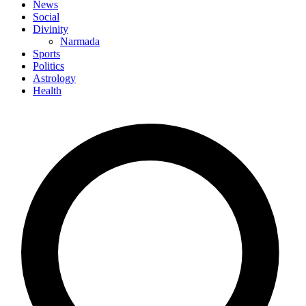
News
Social
Divinity
Narmada
Sports
Politics
Astrology
Health