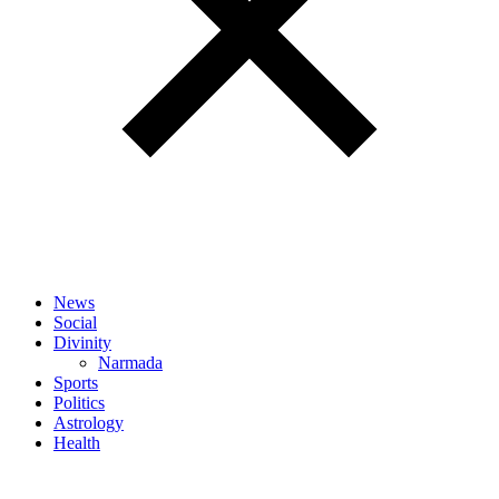
News
Social
Divinity
Narmada
Sports
Politics
Astrology
Health