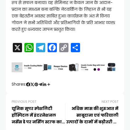
रूप से सफल बनाया। यह सेमिनार न केवल ज्ञान के आदान-
प्रदान का माध्यम बना बल्कि नेटवर्किंग के लिहाज से भी यह
एक बेहतरीन अवसर साबित हुआ। कार्यक्रम के अंत में विजय
गोयल ने सभी अतिथियों और प्रतिभागियों के प्रति आभार व्यक्त
करते हुए धन्यवाद ज्ञापन प्रस्तुत किया।
X
W
T
F
C
S
h
el
a
o
h
a
e
c
p
ar
ts
gr
e
y
e
A
a
b
Li
Shares:
p
m
o
n
p
o
k
PREVIOUS POST
NEXT POST
यूनिक सुपर स्पेशलिटी
अधिक मास की शुरुआत में
k
हॉस्पिटल में इंटरनेशनल
साबूदाना एवं फरियाली
नर्सेस डे पर नर्सिंग स्टाफ का
उत्पादों के दामों में बढ़ौतरी की
हुआ सम्मान
संभावना आपूर्ति सुनिश्चित