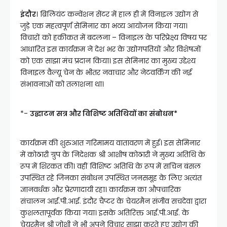
इंदौर
। ब्रिलियंट कन्वेंशन सेंटर में हाल ही में विनाइल उद्योग से
जुड़े एक महत्वपूर्ण सेमिनार का भव्य आयोजन किया गया।
विचारों को हकीकत में बदलना – विनाइल के परिप्रेक्ष्य विषय पर
आधारित इस कार्यक्रम ने देश भर के उद्योगपतियों और विशेषज्ञों
को एक साझा मंच प्रदान किया। इस सेमिनार का मुख्य उद्देश्य
विनाइल वैल्यू चेन के भीतर नवाचार और नेटवर्किंग की नई
संभावनाओं को तलाशना था।
*-
उद्घाटन सत्र और विशिष्ट अतिथियों का संबोधन*
कार्यक्रम की शुरुआत गरिमामय वातावरण में हुई। इस सेमिनार
में कोठारी ग्रुप के निदेशक श्री आशीष कोठारी ने मुख्य अतिथि के
रूप में शिरकत की। वहीं विशिष्ट अतिथि के रूप में सचिन बंसल
उपस्थित रहे जिनका संबोधन उपस्थित जनसमूह के लिए अत्यंत
ज्ञानवर्धक और प्रेरणादायी रहा। कार्यक्रम का औपचारिक
संचालन आई.पी.आई. इंदौर चैप्टर के चेयरमैन संजीव सचदेवा द्वारा
कुशलतापूर्वक किया गया। इसके अतिरिक्त आई.पी.आई. के
चेयरमैन श्री जोशी ने भी अपने विचार साझा करते हुए उद्योग की