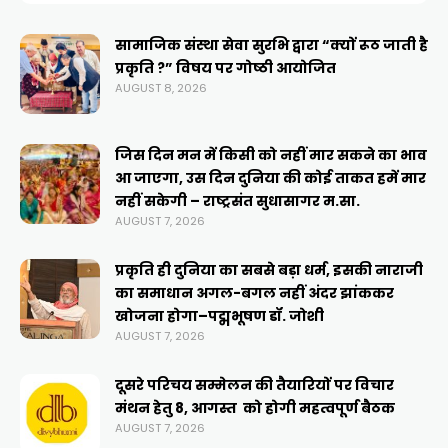
करने की पूरी तैयारी का
भरोसाः गोपाल साबु*
सामाजिक संस्था सेवा सुरभि द्वारा “क्यों रूठ जाती है
प्रकृति ?” विषय पर गोष्ठी आयोजित
AUGUST 8, 2026
जिस दिन मन में किसी को नहीं मार सकने का भाव
आ जाएगा, उस दिन दुनिया की कोई ताकत हमें मार
नहीं सकेगी – राष्ट्रसंत सुधासागर म.सा.
AUGUST 7, 2026
प्रकृति ही दुनिया का सबसे बड़ा धर्म, इसकी नाराजी
का समाधान अगल-बगल नहीं अंदर झांककर
खोजना होगा–पद्मभूषण डॉ. जोशी
AUGUST 7, 2026
दूसरे परिचय सम्मेलन की तैयारियों पर विचार
मंथन हेतु 8, आगस्त को होगी महत्वपूर्ण बैठक
AUGUST 7, 2026