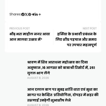
a
e
c
p
ar
ts
gr
e
y
e
Shares:
A
a
b
Li
p
m
o
n
PREVIOUS POST
NEXT POST
भीड़ भरा माहौल नजर आया
हर्निया के प्रभावी प्रबंधन के
p
o
k
आज मालवा उत्सव में*
लिए शीघ्र पहचान और समय
k
पर उपचार महत्वपूर्ण
श्रावण में शिव आराधना महोत्सव का दिव्य
अनुष्ठान ,16 आगस्त को बाबाश्री रिसोर्ट में, 251
युगल भाग लेंगे
AUGUST 8, 2026
आज दलाल बाग पर सुबह शांति धारा एवं सुधा का
सागर पर केन्द्रित प्रतियोगिता, दोपहर में शहर की
तरुणाई उमड़ेगी शुभाशीष लेने
AUGUST 8, 2026