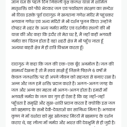
ज्ञान यज्ञ के पहले दिन निकली वृक्ष कलश यात्रा में शामिल
मातृशक्ति को पौधे भेंटकर जल एवं पर्यावरण संरक्षण का सन्देश
भी दिया। इसके पूर्व दादागुरु ने खजराना गणेश मंदिर में पहुंचकर
भगवान गणेश एवं अन्य मंदिरों में भी दर्शन पूजन किए। उन्होंने
दोपहर में शहर के अन्य नर्मदा मंदिर एवं दर्शनीय स्थलों की भी
यात्रा की और कहा कि इंदौर तो मेरा घर है, मैं जहाँ कहीं भगवती
नर्मदा का चिंतन होता है वहां शहरी क्षेत्र में भी पहुँच जाता हूँ
अन्यथा बाहरी क्षेत्र में ही रात्रि विश्राम करता हूँ।
दादागुरु ने कहा कि जल की एक-एक बूँद अनमोल है। जल की
सामर्थ्य देखना है तो मैं स्वयं साक्षी हूँ जिसने पिछले 6 वर्षों में
केवल जलशक्ति पर ही अपने जीवन को सहजता से बनाए रखा है।
अन्न और जल हमें शक्ति प्रदान करते हैं। अलग-अलग जगह के
जल और अन्न का महत्व भी अलग-अलग होता है। हमारी माँ
भगवती नर्मदा के जल का गुण ही ऐसा है कि वह जहाँ-जहाँ
पहुँचता है समृद्धि और सुख-शांति प्रदान करता है क्योंकि इस जल
को ब्रह्माण्ड के सभी देवी-देवताओं का सानिध्य मिला है। भगवान
कृष्ण ने माँ यशोदा को मुंह खोलकर मिटटी में ब्रह्माण्ड के दर्शन
कराए थे, वह लीला माँ नर्मदा और भारत की देवभूमि से ही जुडी है।