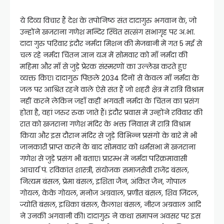
ये दिव्य विचार हैं देश के तपोनिष्ठ संत दादागुरु भगवान के, जो
उन्होंने खजराना गणेश मन्दिर स्थित सत्संग सभागृह पर अ.भा.
दादा गुरु परिवार इंदौर नर्मदा मिशन की मेजबानी में गत 5 मई से
चल रहे नर्मदा चिंतन ज्ञान यज्ञ में सोमवार को माँ नर्मदा की
महिमा और माँ से जुड़े प्रेरक संस्मरणों का उल्लेख करते हुए
व्यक्त किए। दादागुरु पिछले 2034 दिनों से केवल माँ नर्मदा के
जल पर आश्रित रहने वाले ऐसे संत हैं जो शहरी क्षेत्र में रात्रि विश्राम
नहीं करने लेकिन जहाँ कहीं भगवती नर्मदा के चिंतन का प्रसंग
होता है, वहां जरुर रुक जाते हैं। इंदौर प्रवास में उन्होंने रविवार की
रात को खजराना गणेश मंदिर के भक्त निवास में रात्रि विश्राम
किया और इस दौरान मंदिर से जुड़े विभिन्न प्रसंगों के बारे में भी
जानकारी प्राप्त करने के बाद सोमवार को धर्मसभा में खजराना
गणेश से जुड़े प्रसंग भी बताए। प्रारम्भ में नर्मदा परिक्रमावासी
आचार्य पं. रविकांत शास्त्री, संयोजक समाजसेवी राजेंद्र बंसल,
नित्यम बंसल, प्रेमा बंसल, इशिता जैन, अंकित जैन, गोपाल
गोयल, केके गोयल, मनोज अग्रवाल, प्रणीत बंसल, शिव जिंदल,
ज्योति बंसल, इधिका बंसल, कैलाश बंसल, नीरज अग्रवाल आदि
ने उनकी अगवानी की। दादागुरु ने कथा समापन अवसर पर इस