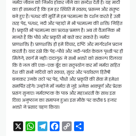
नर्मदा जीवन को निर्भय होकर जीने का सन्देश देती है। यह माटी
का ही सामर्थ्य है कि हम हर स्थिति में स्वस्थ, प्रसन्न और संतुष्ट
बने हुए हैं। पत्थर की मूर्ति में हम परमात्मा के दर्शन करते हैं उसी
तरह पेड़, पत्थर, नदी और पहाड़ों में भी परमात्मा की शक्ति निहित
है। प्रकृति भी परमात्मा का प्रत्यक्ष प्रमाण है। अब तो वैज्ञानिक भी
मानते हैं कि पौधे और प्रकृति भी बातें कर सकते हैं। नर्मदा
प्राणशक्ति है। प्राणशक्ति ही हमें विचार, दृष्टि और मार्गदर्शन प्रदान
करती है। याद रखें कि पेड़-पौधे और नदी-पर्वत केवल पृथ्वी पर ही
मिलेंगे, स्वर्ग में नहीं। दादागुरु ने सभी भक्तों को संकल्प दिलाया
कि वे जल की एक-एक बूँद का सदुपयोग कर माँ नर्मदा सहित
देश की सभी नदियों को स्वच्छ, सुंदर और पर्यावरण हितैषी
बनाकर उनके तटों पर पेड़, पौधों और प्रकृति की सेवा में हमेशा
समर्पित रहेंगे। उन्होंने माँ नर्मदा से जुड़े अनेक भावपूर्ण और प्रेरक
प्रसंग सुनाए। नर्मदाष्टक के पाठ और महाआरती के साथ इस
दिव्य अनुष्ठान का समापन हुआ। इस मौके पर करीब 5 हजार
भक्तों ने प्रसाद ग्रहण किया।
X
W
T
F
C
S
h
el
a
o
h