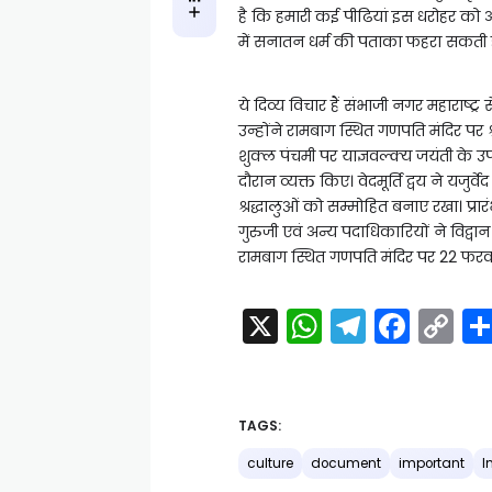
है कि हमारी कई पीढियां इस धरोहर को 
में सनातन धर्म की पताका फहरा सकती ह
ये दिव्य विचार हैं संभाजी नगर महाराष्ट्र स
उन्होंने रामबाग स्थित गणपति मंदिर पर श्र
शुक्ल पंचमी पर याज्ञवल्क्य जयंती के उपल
दौरान व्यक्त किए। वेदमूर्ति द्वय ने यजु
श्रद्धालुओं को सम्मोहित बनाए रखा। प्रारंभ
गुरुजी एवं अन्य पदाधिकारियों ने विद्
रामबाग स्थित गणपति मंदिर पर 22 फरवर
X
W
T
F
C
h
el
a
o
a
e
c
p
ts
gr
e
y
TAGS:
A
a
b
Li
culture
document
important
I