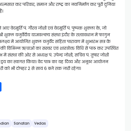
आत्मसात कर परिवार, समाज और राष्ट्र का नवनिर्माण कर पूरी दुनिया
ै।
े आए वेदमूर्ति पं. गौरव जोशी एवं वेदमूर्ति पं. पुष्पक शुक्ला के, जो
ी शुक्ल यजुर्वेदीय याज्ञवल्क्य संस्था इंदौर के तत्वावधान में फागुन
क्ष्य में आयोजित शुक्ल यजुर्वेद संहिता पारायण में शुभारंभ सत्र के
र्वेद की विभिन्न ऋचाओं का सस्वर एवं शास्त्रोक्त विधि से पाठ कर उपस्थित
 में संस्था की ओर से अध्यक्ष पं. उपेन्द्र जोशी, सचिव पं. तुषार जोशी
वान द्वय का स्वागत किया। वेद पाठ का यह दिव्य और अनूठा आयोजन
ी को भी दोपहर 2 से सायं 6 बजे तक जारी रहेगा।
S
h
ar
e
ndian
Sanatan
Vedas