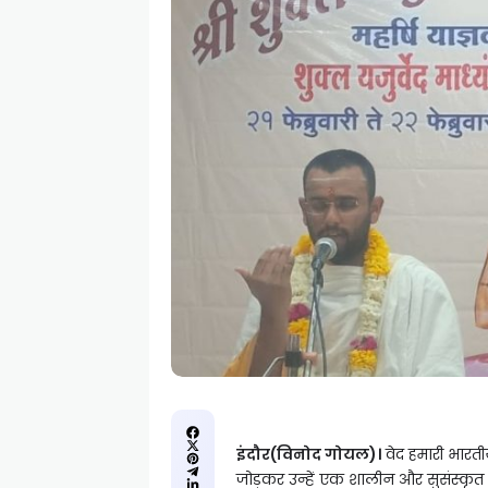
इंदौर(विनोद गोयल)।
वेद हमारी भारतीय
जोड़कर उन्हें एक शालीन और सुसंस्कृत ना