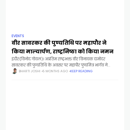
EVENTS
वीर सावरकर की पुण्यतिथि पर महापौर ने
किया माल्यार्पण, राष्ट्रनिष्ठा को किया नमन
इंदौर(विनोद गोयल)। अप्रतिम राष्ट्रभक्त वीर विनायक दामोदर
सावरकर की पुण्यतिथि के अवसर पर महापौर पुष्यमित्र भार्गव ने
गुरुवार को नगर निगम के झोन 21(स्वतंत्र वीर विनायक दामोदर
BHARTI JOSHI
5 MONTHS AGO
KEEP READING
सावरकर झोन) पहुंचकर