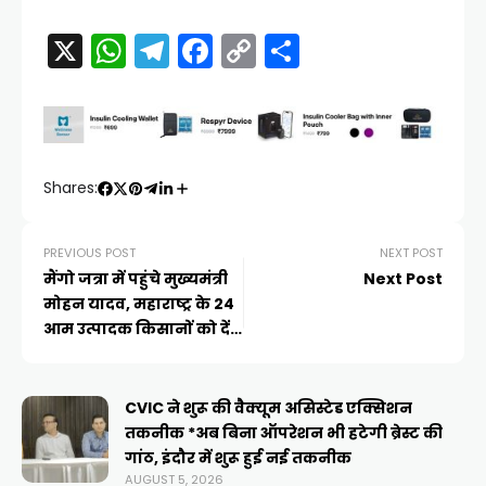
X
W
T
F
C
S
h
el
a
o
h
a
e
c
p
ar
ts
gr
e
y
e
A
a
b
Li
Shares:
p
m
o
n
p
o
k
PREVIOUS POST
NEXT POST
मैंगो जत्रा में पहुंचे मुख्यमंत्री
Next Post
k
मोहन यादव, महाराष्ट्र के 24
आम उत्पादक किसानों को देंगे
प्रोत्साहन राशि
CVIC ने शुरू की वैक्यूम असिस्टेड एक्सिशन
तकनीक *अब बिना ऑपरेशन भी हटेगी ब्रेस्ट की
गांठ, इंदौर में शुरू हुई नई तकनीक
AUGUST 5, 2026