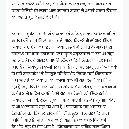
गुणगान करते इंदौरी लहजे में भैया नमस्ते कह कर आगे बढ़ते
कला प्रेमियों के समूह आज मालवा उत्सव में अपनी कला प्रियता
को दर्शाते हुए दिखाई दे रहे थे।
लोक संस्कृति मंच के
संयोजक एवं सांसद शंकर लालवानी ने
बताया की आज शिल्प बाजार में गौरव दिल्ली से स्पेशल शिल्प
लेकर आए हैं तो वहीं इस मालवा उत्सव में संगीत के माध्यम से
स्वास्थ्य को ठीक रखने के लिए कुछ म्यूजिकल शिल्प भी यहां
पर आए हैं। वही अमर प्रजापति ब्लैक पॉटरी लेकर राजस्थान से
आए हैं तो जयपुर से फर्नीचर आया है जिस पर खूबसूरत मेटल वर्क
है। वही उत्तर प्रदेश से हैंडलूम की बेडशीट लेकर कई शिल्पकार
यहां आए हैं कोलकाता का काथा वर्क भी यहां देखने को मिल
रहा है ।वही डिंडोरी मध्य प्रदेश से गोंड पेंटिंग जिसे हाथ से बनाने में
करीब 3 से 5 दिन लगते हैं भी यहां पर देखने को मिल रही है
लेकर रजनी धुर्वे, सूरज सुकर्मा आदि आए हैं थाईलैंड युगांडा विदेश
से भी शिल्पकार यहां पर आए हैं । फरीदाबाद एवं भोपाल से
टेराकोटा का विशाल संग्रह जिसमें कछुआ फ्लावर पॉट बुद्धा
आदि है आए हैं। पश्चिम बंगाल से जहां हैंड ब्लॉक प्रिंटिंग की
बेडशीट ,जूट के बैग आए हैं । टीकमगढ़ का प्रसिद्ध ब्रास शिल्प