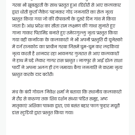
गरबा भी खूबसूरती के साथ प्रस्तुत हुआ ।डिंडोरी से आए कलाकार
द्वारा धोती कुर्ता जैकेट पहनकर गोंड जनजाति का सेल नृत्य
प्रस्तुत किया गया जो की दीपावली के दूसरे दिन गांव में किया
जाता है। आंध्र प्रदेश का सीता राम लक्ष्मण की गाथा सुनाते हुए
गाना गाकर पिरामिड बनाते हुए तमेटागुल्लु नृत्य प्रस्तुत किया
गया वहीं कर्नाटक के कलाकारों ने भी अपनी प्रस्तुति दी यूनेस्को
में दर्ज राजकोट का प्राचीन गरबा जिसमें घूम-घूम कर लड़कियां
नृत्य करती है शानदार रहा भावनगर गुजरात से आए कलाकारों
ने हाथ में घड़े लेकर गागर रास प्रस्तुत । नागपुर से आई ढोल ताशा
पार्टी ने अपना अलग ही रंग जमाया। बैगा जनजाति ने करमा नृत्य
प्रस्तुत करके दाद बटोरी।
मंच के बंटी गोयल निवेश शर्मा ने बताया कि स्थानीय कलाकारों
में रौद्र से करुणा तक शिव दर्शन संध्या पंडित समूह, अष्ट
मातृकाएं अंशिका पाठक द्वारा, एवं बसंत बहार फाग फुहार मयूरी
डांस स्टूडियो द्वारा प्रस्तुत किया गया।