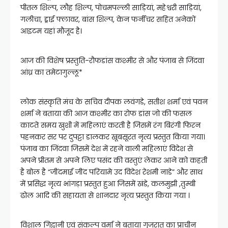
पीतल शिल्प, लौह शिल्प, पोचमपल्ली साड़ियां, महेश्वरी साड़ियां,
गलीचा, ड्राई फ्लावर, बांस शिल्प, केन फर्नीचर सहित अनेकों
आइटम यहां मौजूद है।
आज की विशेष प्रस्तुति-रौफडांस कश्मीर से और पंजाब से जिंदवा
आंध्र का तमेटागुल्लू*
लोक संस्कृति मंच के सचिव दीपक लवंगडे, सतीश शर्मा एवं पवन
शर्मा ने बताया की आज कश्मीर का रोफ डांस जो की फसल
काटते समय खुशी में महिलाएं करती है जिसमें रंग बिरंगी फिरन
पहनकर सर पर दुपट्टा डालकर खूबसूरत नृत्य प्रस्तुत किया गया।
पंजाब का जिंदवा जिसमें देश में रहने वाली महिलाएं विदेश से
अपने प्रीतम से अपने लिए पसंद की वस्तुएं लेकर आने को कहती
है बोल है “जींदमाई जींद परियामे उद विदेश रेशमी नाडे” और साथ
में प्रसिद्ध नृत्य भांगड़ा प्रस्तुत हुआ जिसमें खंडे, कलमुझी ,तुम्बी
ढोल आदि की सहायता से शानदार नृत्य प्रस्तुत किया गया ।
विशाल गिद्वानी एवं संकल्प वर्मा ने बताया गुजरात का प्राचीन