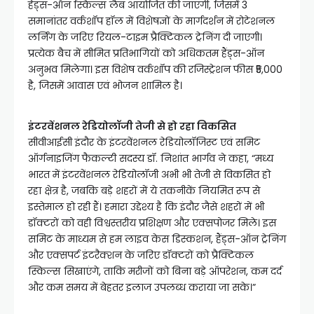
हैंड्स-ऑन स्किल्स लैब आयोजित की जाएगी, जिसमें 3
समानांतर वर्कशॉप हॉल में विशेषज्ञों के मार्गदर्शन में रोटेशनल
लर्निंग के जरिए रियल-टाइम प्रैक्टिकल ट्रेनिंग दी जाएगी।
प्रत्येक बैच में सीमित प्रतिभागियों को अधिकतम हैंड्स-ऑन
अनुभव मिलेगा। इस विशेष वर्कशॉप की रजिस्ट्रेशन फीस ₹5,000
है, जिसमें आवास एवं भोजन शामिल है।
इंटरवेंशनल रेडियोलॉजी तेजी से हो रहा विकसित
सीवीआईसी इंदौर के इंटरवेंशनल रेडियोलॉजिस्ट एवं समिट
ऑर्गनाइजिंग फैकल्टी सदस्य डॉ. निशांत भार्गव ने कहा, “मध्य
भारत में इंटरवेंशनल रेडियोलॉजी अभी भी तेजी से विकसित हो
रहा क्षेत्र है, जबकि बड़े शहरों में ये तकनीकें नियमित रूप से
इस्तेमाल हो रही हैं। हमारा उद्देश्य है कि इंदौर जैसे शहरों में भी
डॉक्टरों को वही विश्वस्तरीय प्रशिक्षण और एक्सपोजर मिले। इस
समिट के माध्यम से हम लाइव केस डिस्कशन, हैंड्स-ऑन ट्रेनिंग
और एक्सपर्ट इंटरैक्शन के जरिए डॉक्टरों को प्रैक्टिकल
स्किल्स सिखाएंगे, ताकि मरीजों को बिना बड़े ऑपरेशन, कम दर्द
और कम समय में बेहतर इलाज उपलब्ध कराया जा सके।”