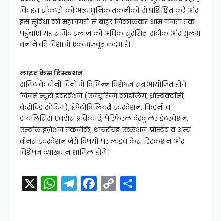
कि हम डॉक्टरों को अत्याधुनिक तकनीकों से प्रशिक्षित करें और
इस सुविधा को महानगरों से बाहर निकालकर आम जनता तक
पहुँचाएं। यह समिट इलाज को अधिक सुरक्षित, सटीक और सुलभ
बनाने की दिशा में एक मजबूत कदम है।”
लाइव केस डिस्कशन
समिट के दोनों दिनों में विभिन्न विशेषज्ञ सत्र आयोजित होंगे
जिनमें न्यूरो इंटरवेंशन (एनेयूरिज्म कोइलिंग, थ्रोम्बेक्टॉमी,
कैरोटिड स्टेंटिंग), हेपेटोबिलियरी इंटरवेंशन, किडनी व
डायलिसिस एक्सेस प्रक्रियाएँ, पेरिफेरल वैस्कुलर इंटरवेंशन,
एम्बोलाइज़ेशन तकनीकें, थायरॉयड एब्लेशन, प्रोस्टेट व अन्य
वीनस इंटरवेंशन जैसे विषयों पर लाइव केस डिस्कशन और
विशेषज्ञ व्याख्यान शामिल होंगे।
X
W
T
F
C
S
h
el
a
o
h
a
e
c
p
ar