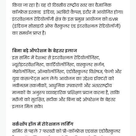
किया जा रहा है। यह दो दिवसीय राष्ट्रीय स्तर का वैज्ञानिक
कॉन्फ्रेंस इरकाड इंडिया, अरबिंदो कैंपस, इंदौर में आयोजित होगा।
इंटरवेंशनल रेडियोलॉजी क्षेत्र के इस प्रमुख आयोजन को ISVIR
(इंडियन सोसाइटी ऑफ वैस्कुलर एंड इंटरवेंशनल रेडियोलॉजी)
का समर्थन प्राप्त है।
बिना बड़े ऑपरेशन के बेहतर इलाज
इस समिट में देशभर से इंटरवेंशनल रेडियोलॉजिस्ट,
न्यूरोइंटरवेंशनिस्ट, कार्डियोलॉजिस्ट, वास्कुलर सर्जन,
नेफ्रोलॉजिस्ट, ऑन्कोलॉजिस्ट, एंडोवैस्कुलर विशेषज्ञ, फेलो और
युवा कंसल्टेंट्स भाग लेंगे। आयोजन का उद्देश्य डॉक्टरों को
नवीनतम तकनीकों, आधुनिक उपकरणों और अंतरराष्ट्रीय
मानकों के अनुरूप व्यावहारिक प्रशिक्षण प्रदान करना है, ताकि
मरीजों को सुरक्षित, सटीक और बिना बड़े ऑपरेशन के बेहतर
इलाज मिल सके।
वर्कशॉप हॉल में रोटेशनल लर्निंग
समिट से पहले 7 फरवरी को प्री-कॉन्फ्रेंस एडवांस एंडोवैस्कुलर