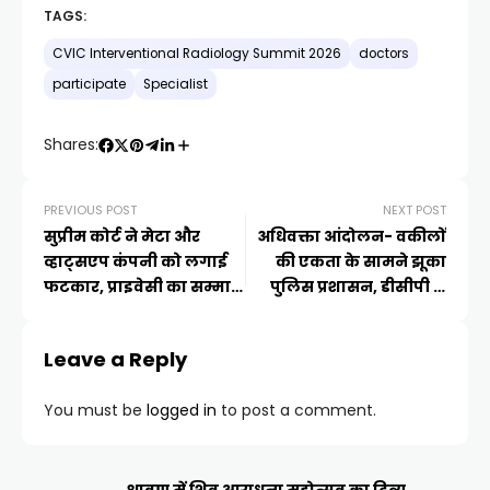
ts
gr
e
y
e
TAGS:
A
a
b
Li
CVIC Interventional Radiology Summit 2026
doctors
p
m
o
n
participate
Specialist
p
o
k
Shares:
k
PREVIOUS POST
NEXT POST
सुप्रीम कोर्ट ने मेटा और
अधिवक्ता आंदोलन- वकीलों
व्हाट्सएप कंपनी को लगाई
की एकता के सामने झूका
फटकार, प्राइवेसी का सम्मान
पुलिस प्रशासन, डीसीपी ने
करो या छोड़ दो…ऐप
कराई वकील और टीआई की
सुलह
Leave a Reply
You must be
logged in
to post a comment.