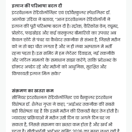
इलाज की परिभाषा बदल दी
इंटरवेंशनल रेडियोलॉजिस्ट एवं एंडोवैस्कुलर स्पेशलिस्ट डॉ.
आलोक उडिया ने बताया, “आज इंटरवेंशनल रेडियोलॉजी ने
इलाज की पूरी परिभाषा बदल दी है। स्ट्रोक, वैरिकोस वेन, ट्यूमर,
प्रोस्टेट, फाइब्रोइड और कई वास्कुलर बीमारियों का उपचार अब
केवल छोटे से पंचर या कैथेटर तकनीक से संभव है, जिससे मरीज
को न तो बड़ा चीरा लगता है और न ही लंबा अस्पताल में भर्ती
रहना पड़ता है। इस समिट में हम लेटेस्ट डिवाइस, नई तकनीकें
और जटिल मामलों के समाधान साझा करेंगे, ताकि प्रदेशभर के
डॉक्टर अपडेट रहें और मरीजों को आधुनिक, सुरक्षित और
किफायती इलाज मिल सके।”
संक्रमण का खतरा कम
सीनियर इंटरवेंशनल रेडियोलॉजिस्ट एवं वैस्कुलर इंटरवेंशन
विशेषज्ञ डॉ. शैलेश गुप्ता ने कहा, “आईआर तकनीक की सबसे
बड़ी विशेषता यह है कि इसमें मरीज की रिकवरी बेहद तेज होती है।
ज्यादातर प्रक्रियाओं में मरीज उसी दिन या अगले दिन घर जा
सकता है, जिससे संक्रमण का खतरा कम होता है और खर्च भी
घटता है। सीवीआईसी आईआर समिट 2026 का मुख्य लक्ष्य यही है