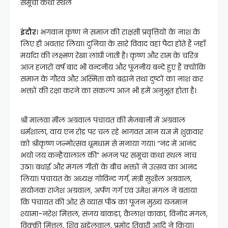
समूचा कथा स्थल
इंदौर
। भगवान कृष्ण ने समाज की राक्षसी प्रवृत्तियों के नाश के
लिए ही अवतार लिया। दुनिया के सारे विवाद वहां पैदा होते हैं जहाँ
मर्यादा की लक्ष्मण रेखा लांघी जाती है। कृष्ण और राम के चरित्र
आज हजारों वर्ष बाद भी वन्दनीय और पूजनीय बन्दे हुए हैं क्योंकि
समाज के गौरव और अस्मिता को बढाने तथा दुष्टों का नाश कर
भक्तों की रक्षा करने का संकल्प आज भी हमें अनुभूत होता है।
श्री मालवा मील अग्रवाल पंचायत की मेजबानी में अग्रवाल
धर्मशाला, वाय एन रोड पर चल रहे भागवत ज्ञान यज्ञ में शुक्रवार
को श्रीकृष्ण जन्मोत्सव धूमधाम से मनाया गया। “नंद में आनंद
भयो जय कन्हैयालाल की” भजन पर समूचा कथा स्थल नाच
उठा। बधाई और मंगल गीतों के बीच भक्तों ने उत्सव का आनंद
लिया। पंचायत के अध्यक्ष गोविन्द गर्ग, मंत्री सुशील अग्रवाल,
संयोजक राजेश अग्रवाल, अर्पण गर्ग एवं उमेश मंगल ने बताया
कि पंचायत की ओर से व्यास पीठ का पूजन मुख्य यजमान
श्यामा-नरेश मित्तल, संजय बांकडा, कैलाश काका, विनोद मंगल,
विक्की मित्तल, शिव खंडेलवाल, प्रमोद तिवारी आदि ने किया।