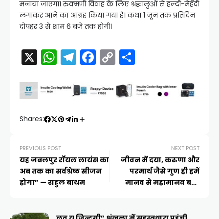
मनाया जाएगा। रुक्मणी विवाह के लिए श्रद्धालुओं से हल्दी-मेहँदी
लगाकर आने का आग्रह किया गया है। कथा 1 जून तक प्रतिदिन
दोपहर 3 से शाम 6 बजे तक होगी।
X
W
T
F
C
S
h
el
a
o
h
a
e
c
p
ar
ts
gr
e
y
e
A
a
b
Li
Shares:
p
m
o
n
p
o
k
PREVIOUS POST
NEXT POST
यह जबलपुर रॉयल लायंस का
जीवन में दया, करुणा और
k
अब तक का सर्वश्रेष्ठ सीजन
परमार्थ जैसे गुण ही हमें
होगा” — राहुल बाथम
मानव से महामानव बना
सकते हैं – आचार्य
महामंडलेश्वर स्वामी
भास्करानंद
लव यू जिन्दगी” श्रृंखला में सहस्त्रधारा पहुंची