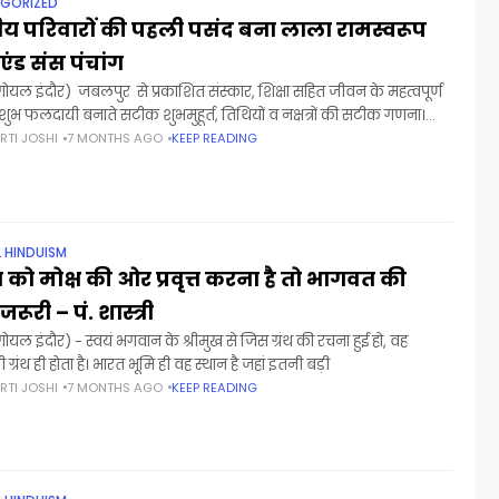
GORIZED
य परिवारों की पहली पसंद बना लाला रामस्वरूप
 एंड संस पंचांग
ोयल इंदौर) जबलपुर से प्रकाशित संस्कार, शिक्षा सहित जीवन के महत्वपूर्ण
शुभ फलदायी बनाते सटीक शुभमुहूर्त, तिथियों व नक्षत्रों की सटीक गणना।
का आईना दिखाते राशिफल।
RTI JOSHI
7 MONTHS AGO
KEEP READING
L HINDUISM
को मोक्ष की ओर प्रवृत्त करना है तो भागवत की
ूरी – पं. शास्त्री
ोयल इंदौर) - स्वयं भगवान के श्रीमुख से जिस ग्रंथ की रचना हुई हो, वह
्रंथ ही होता है। भारत भूमि ही वह स्थान है जहां इतनी बड़ी
RTI JOSHI
7 MONTHS AGO
KEEP READING