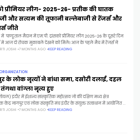
सको प्रीमियर लीग- 2025-26- प्रतीक की घातक
ाजी और सत्यम की तूफानी बल्लेबाजी से रेंजर्स और
र्स जीते
ें पाण्डूताल मैदान में एम.पी. ट्रांसको प्रीमियर लीग 2025-26 के दूसरे दिन
्ग मे आज दो रोचक मुकाबले देखने को मिले। आज के पहले मैच में रेंजर्स ने
RTI JOSHI
7 MONTHS AGO
KEEP READING
 ORGANIZATION
र के लोक नृत्यों ने बांधा समा, दसोरी दलाई, दहल
 तंगथा वांग्ला नृत्य हुए
ोयल) इंदौर में ईशान्य सांस्कृतिक महोत्सव जो की दक्षिण मध्य क्षेत्र
िक केंद्र नागपुर एवं लोक संस्कृति मंच इंदौर के संयुक्त तत्वाधान में आयोजित हो
इसमें खूबसूरत
RTI JOSHI
7 MONTHS AGO
KEEP READING