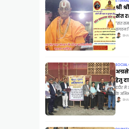
ETERNA
श्री 
संत र
"संत सम
संगठन वि
जिसका
BHA
SOCIAL
अग्रसे
हेतु 
इंदौर मे
के अभिभा
आने
BHA