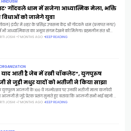
L HINDUISM
ाट’ गोंदवले धाम में सजेगा आध्यात्मिक मेला, भक्ति
 विधाओं को जानेगे युवा
गोयल) इंदौर में शहर के प्रसिद्ध उपासना केंद्र श्री गोंदवले धाम (प्रजापत नगर)
र्ष भी आध्यात्मिकता का अनूठा संगम देखने को मिलेगा। ब्रह्मलीन संत श्री
तन्य गोंदवलेकर महाराज
RTI JOSHI
7 MONTHS AGO
KEEP READING
 ORGANIZATION
 याद आती है जेब में रखी चॉकलेट”, युगपुरुष
 से जुड़ी मधुर यादों को भतीजी ने किया साझा
े युगपुरुष अटलजी के 100 वें जन्मोत्सव पर उनकी भतीजी माला वाजपेयी
े अटलजी से जुड़े प्रेरक प्रसंग सुनाते हुए बताया कि अटलजी सभी भाई बहनों को
RTI JOSHI
7 MONTHS AGO
KEEP READING