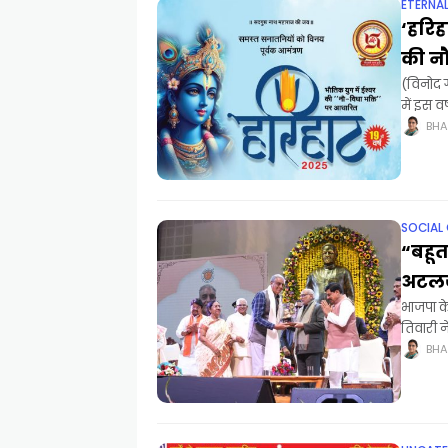
ETERNA
‘हरिह
की नौ
​(विनोद 
में इस व
ब्रह्मचै
BHA
SOCIAL
“बहूत
अटलजी
भाजपा क
तिवारी न
बहुत
BHA