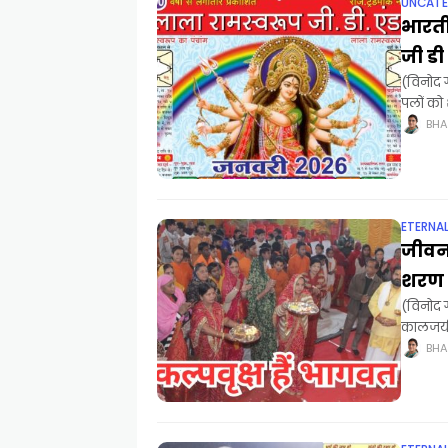
UNCATE
भारती
जी डी
(विनोद ग
पलों को 
भविष्य 
BHA
ETERNA
जीवन 
शरण जर
(विनोद ग
कालजयी ग
BHA